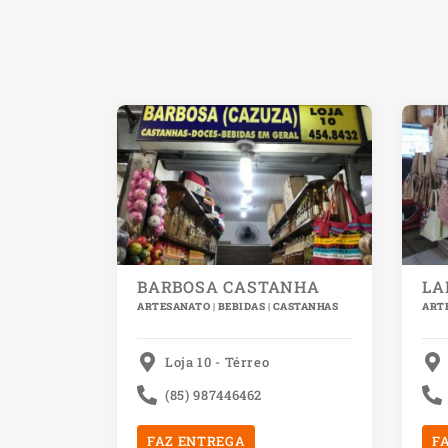
BARBOSA CASTANHA
LA
ARTESANATO | BEBIDAS | CASTANHAS
ARTE
Loja 10 - Térreo
(85) 987446462
FAZ ENTREGA
F