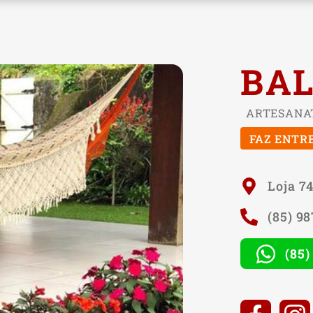
BAL
ARTESANA
FAZ ENTR
Loja 74
(85) 9
(85)