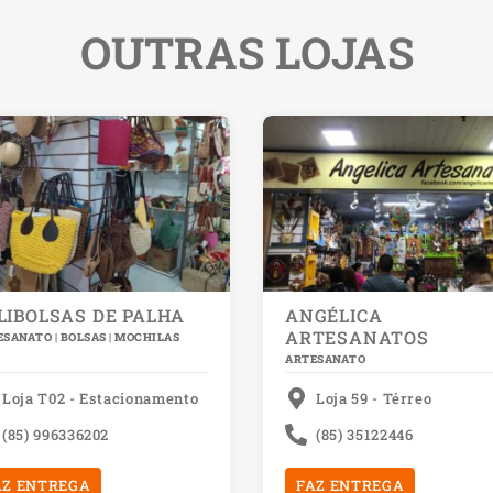
OUTRAS LOJAS
LIBOLSAS DE PALHA
ANGÉLICA
ARTESANATOS
SANATO | BOLSAS | MOCHILAS
ARTESANATO
Loja T02 - Estacionamento
Loja 59 - Térreo
(85) 996336202
(85) 35122446
AZ ENTREGA
FAZ ENTREGA