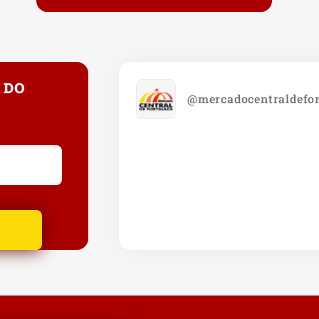
 DO
@mercadocentraldefor