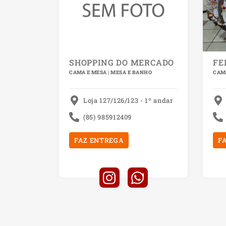
SHOPPING DO MERCADO
FE
CAMA E MESA | MESA E BANHO
CAMA
Loja 127/126/123 - 1º andar
(85) 985912409
FAZ ENTREGA
F