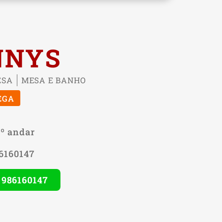
NNYS
ESA
MESA E BANHO
EGA
1º andar
86160147
) 986160147