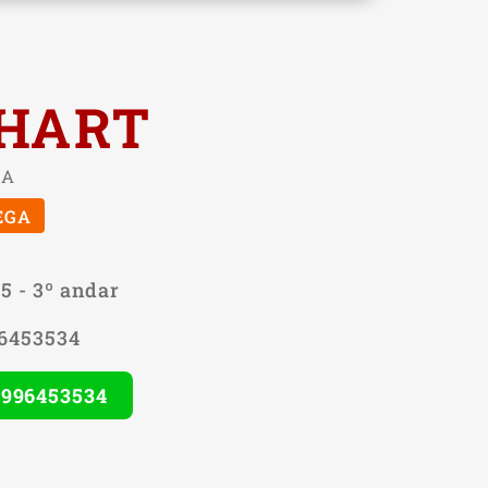
NHART
IA
EGA
5 - 3º andar
96453534
 996453534