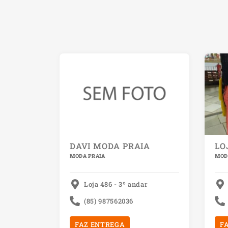
DAVI MODA PRAIA
LO
MODA PRAIA
MOD
Loja 486 - 3º andar
(85) 987562036
FAZ ENTREGA
F