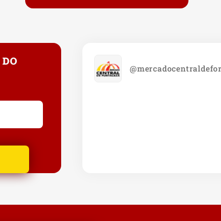
 DO
@mercadocentraldefor