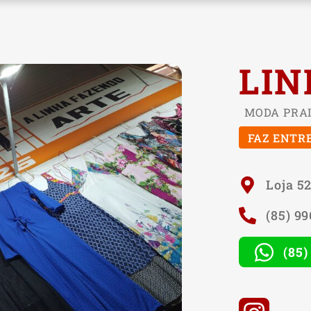
LI
MODA PRA
FAZ ENTR
Loja 52
(85) 9
(85)