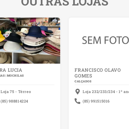
OUTRAS LOJAS
RA LUCIA
FRANCISCO OLAVO
GOMES
AS | MOCHILAS
CALÇADOS
Loja 75 - Térreo
Loja 232/233/234 - 1º a
(85) 988814224
(85) 991515016