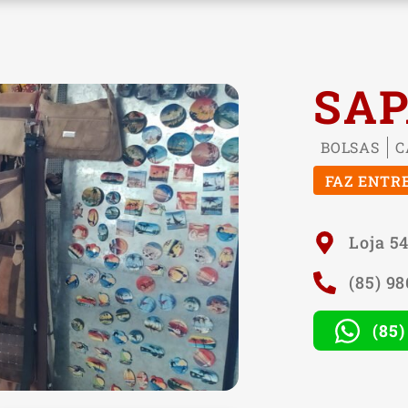
SAP
BOLSAS
C
FAZ ENTR
Loja 5
(85) 9
(85