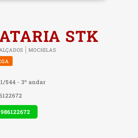
ATARIA STK
ALÇADOS
MOCHILAS
EGA
41/544 - 3º andar
86122672
) 986122672