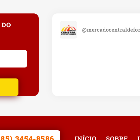
 DO
@mercadocentraldefor
(85) 3454-8586
INÍCIO
SOBRE