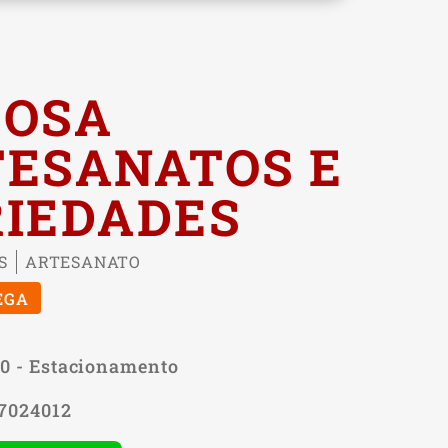
BOSA
ESANATOS E
IEDADES
S
ARTESANATO
EGA
10 - Estacionamento
87024012