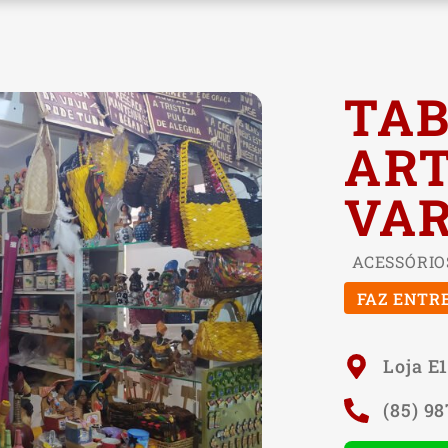
TA
ART
VAR
ACESSÓRIO
FAZ ENTR
Loja E
(85) 9