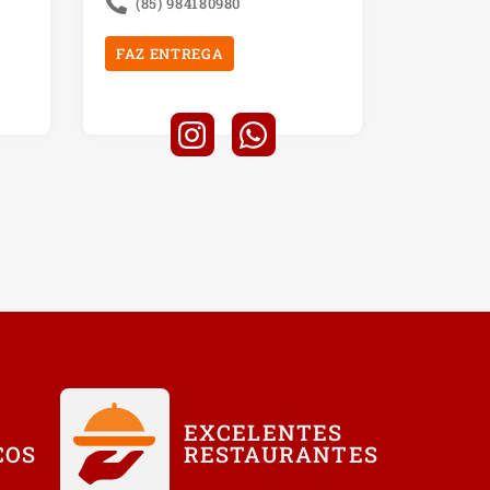
(85) 984180980
FAZ ENTREGA
EXCELENTES
COS
RESTAURANTES