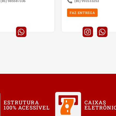
(85) 985587336
(85) 991533253
FAZ ENTREGA
ESTRUTURA
CAIXAS
100% ACESSÍVEL
ELETRÔNI