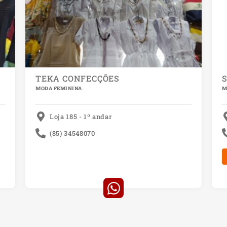
TEKA CONFECÇÕES
MODA FEMININA
M
Loja 185 - 1º andar
(85) 34548070